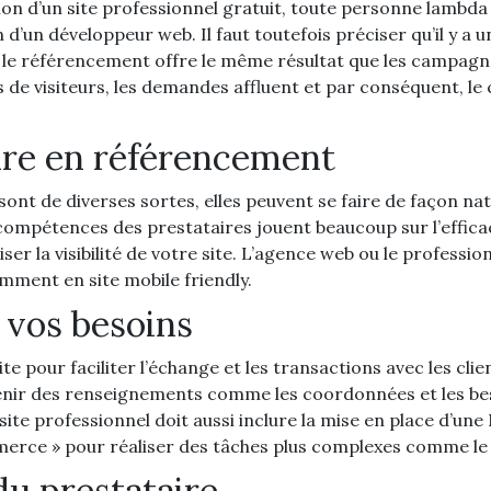
ation d’un site professionnel gratuit, toute personne lamb
d’un développeur web. Il faut toutefois préciser qu’il y a 
fet, le référencement offre le même résultat que les campa
s de visiteurs, les demandes affluent et par conséquent, le c
aire en référencement
ont de diverses sortes, elles peuvent se faire de façon n
compétences des prestataires jouent beaucoup sur l’effica
r la visibilité de votre site. L’agence web ou le professionn
ment en site mobile friendly.
n vos besoins
ite pour faciliter l’échange et les transactions avec les cl
ir des renseignements comme les coordonnées et les besoin
te professionnel doit aussi inclure la mise en place d’une
mmerce » pour réaliser des tâches plus complexes comme le 
du prestataire